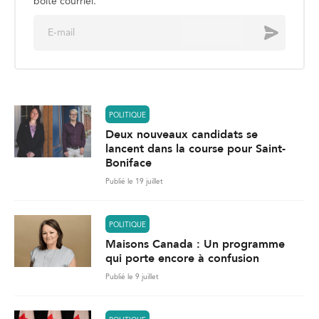
boite courriel.
E
Envoyer
m
a
i
l
*
POLITIQUE
Deux nouveaux candidats se
lancent dans la course pour Saint-
Boniface
Publié le 19 juillet
POLITIQUE
Maisons Canada : Un programme
qui porte encore à confusion
Publié le 9 juillet