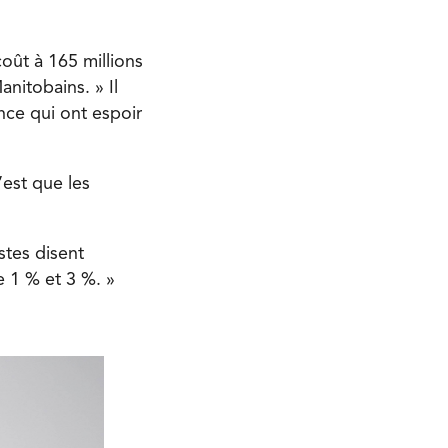
oût à 165 millions
nitobains. » Il
nce qui ont espoir
’est que les
stes disent
e 1 % et 3 %. »