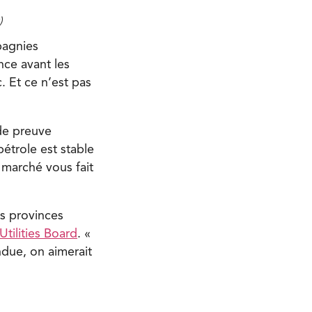
)
pagnies
nce avant les
. Et ce n’est pas
de preuve
pétrole est stable
e marché vous fait
s provinces
tilities Board
. «
ndue, on aimerait