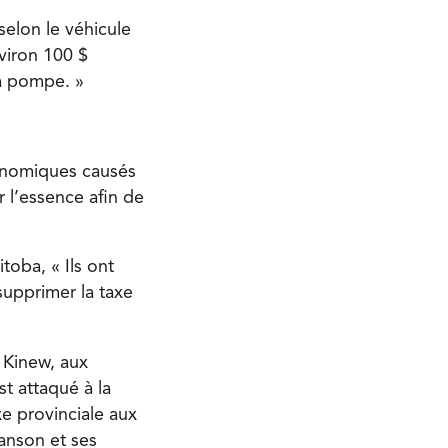
elon le véhicule
nviron 100 $
la pompe. »
conomiques causés
r l’essence afin de
toba, « Ils ont
supprimer la taxe
 Kinew, aux
t attaqué à la
e provinciale aux
anson et ses