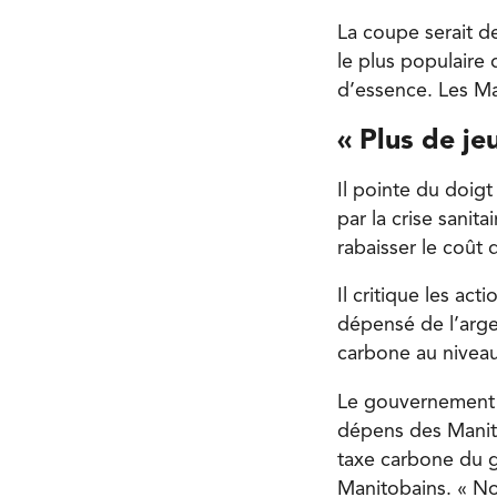
La coupe serait d
le plus populaire 
d’essence. Les Ma
« Plus de je
Il pointe du doig
par la crise sanit
rabaisser le coût 
Il critique les a
dépensé de l’arge
carbone au niveau 
Le gouvernement p
dépens des Manito
taxe carbone du g
Manitobains. « N