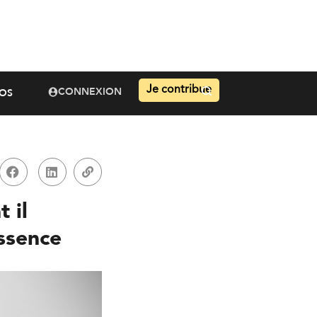
Je contribue
CONNEXION
OS
 il
essence