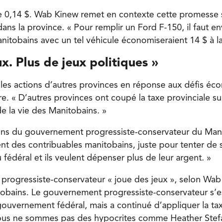
e 0,14 $. Wab Kinew remet en contexte cette promesse s
dans la province. « Pour remplir un Ford F-150, il faut e
nitobains avec un tel véhicule économiseraient 14 $ à 
ux. Plus de jeux politiques »
t les actions d’autres provinces en réponse aux défis é
aire. « D’autres provinces ont coupé la taxe provinciale su
de la vie des Manitobains. »
ctions du gouvernement progressiste-conservateur du Mani
nt des contribuables manitobains, juste pour tenter de 
fédéral et ils veulent dépenser plus de leur argent. »
rogressiste-conservateur « joue des jeux », selon Wab
bains. Le gouvernement progressiste-conservateur s’es
ouvernement fédéral, mais a continué d’appliquer la tax
ous ne sommes pas des hypocrites comme Heather Stef