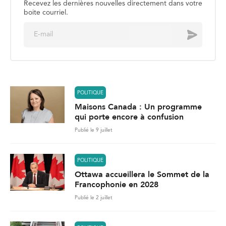
Recevez les dernières nouvelles directement dans votre
boite courriel.
E
Envoyer
m
a
i
l
*
POLITIQUE
Maisons Canada : Un programme
qui porte encore à confusion
Publié le 9 juillet
POLITIQUE
Ottawa accueillera le Sommet de la
Francophonie en 2028
Publié le 2 juillet