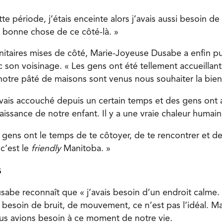
e période, j’étais enceinte alors j’avais aussi besoin de
e bonne chose de ce côté-là. »
anitaires mises de côté, Marie-Joyeuse Dusabe a enfin pu
son voisinage. « Les gens ont été tellement accueillants
notre pâté de maisons sont venus nous souhaiter la bie
avais accouché depuis un certain temps et des gens ont
issance de notre enfant. Il y a une vraie chaleur humain
s gens ont le temps de te côtoyer, de te rencontrer et de 
 c’est le
friendly
Manitoba. »
s
abe reconnaît que « j’avais besoin d’un endroit calme.
 besoin de bruit, de mouvement, ce n’est pas l’idéal. M
ous avions besoin à ce moment de notre vie.