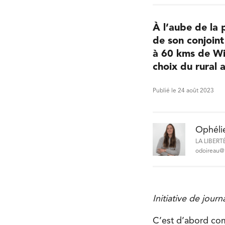
À l’aube de l
de son conjoint
à 60 kms de Win
choix du rural
Publié le 24 août 2023
Ophéli
LA LIBERT
odoireau@l
Initiative de jour
C’est d’abord com