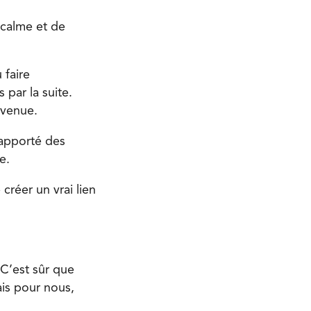
 calme et de
 faire
 par la suite.
nvenue.
 apporté des
e.
créer un vrai lien
 C’est sûr que
ais pour nous,