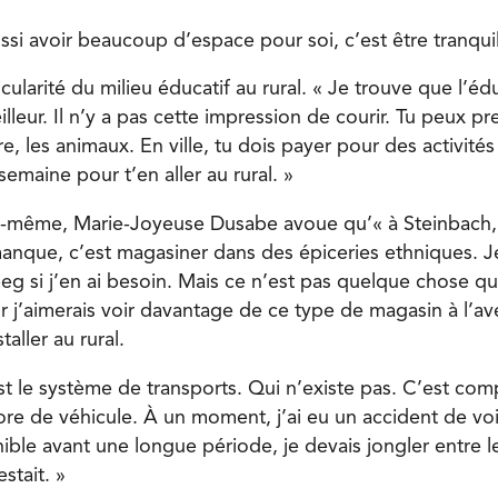
aussi avoir beaucoup d’espace pour soi, c’est être tranquil
ticularité du milieu éducatif au rural. « Je trouve que l’é
eilleur. Il n’y a pas cette impression de courir. Tu peux p
re, les animaux. En ville, tu dois payer pour des activités
semaine pour t’en aller au rural. »
-même, Marie-Joyeuse Dusabe avoue qu’« à Steinbach, 
anque, c’est magasiner dans des épiceries ethniques. J
eg si j’en ai besoin. Mais ce n’est pas quelque chose 
r j’aimerais voir davantage de ce type de magasin à l’ave
taller au rural.
’est le système de transports. Qui n’existe pas. C’est co
ore de véhicule. À un moment, j’ai eu un accident de voi
ible avant une longue période, je devais jongler entre les
stait. »