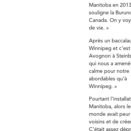
Manitoba en 2013
souligne la Burund
Canada. On y voya
de vie. »
Après un baccalau
Winnipeg et c’est 
Avognon à Steinba
qui nous a amenés
calme pour notre f
abordables qu’à
Winnipeg. »
Pourtant l’install
Manitoba, alors l
monde avait peur 
voisins et de cré
C’était assez dép