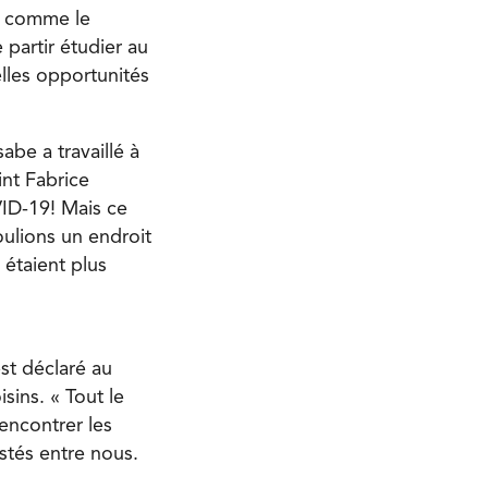
, comme le
partir étudier au
lles opportunités
be a travaillé à
int Fabrice
VID-19! Mais ce
oulions un endroit
 étaient plus
est déclaré au
sins. « Tout le
encontrer les
stés entre nous.