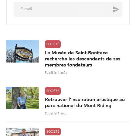
E
Envoyer
m
a
i
l
*
SOCIÉTÉ
Le Musée de Saint-Boniface
recherche les descendants de ses
membres fondateurs
Publié le 4 août
SOCIÉTÉ
Retrouver l’inspiration artistique au
parc national du Mont-Riding
Publié le 4 août
SOCIÉTÉ