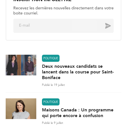
Recevez les dernières nouvelles directement dans votre
boite courriel.
E
Envoyer
m
a
i
l
*
POLITIQUE
Deux nouveaux candidats se
lancent dans la course pour Saint-
Boniface
Publié le 19 juillet
POLITIQUE
Maisons Canada : Un programme
qui porte encore à confusion
Publié le 9 juillet