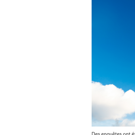
Des enquêtes ont ét