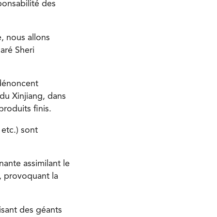
ponsabilité des
e, nous allons
laré Sheri
 dénoncent
du Xinjiang, dans
roduits finis.
etc.) sont
ante assimilant le
, provoquant la
visant des géants