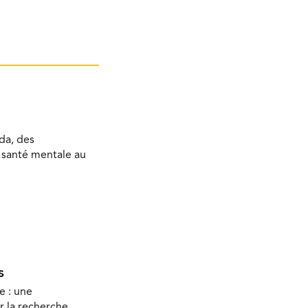
da, des
a santé mentale au
s
e : une
r la recherche