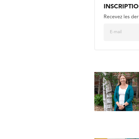
INSCRIPTI
Recevez les der
E
m
a
i
l
*