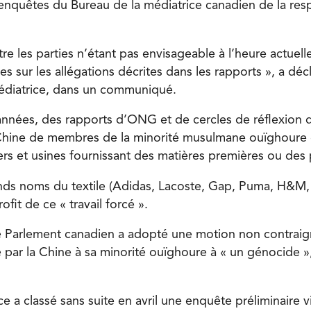
 enquêtes du Bureau de la médiatrice canadien de la res
re les parties n’étant pas envisageable à l’heure actuell
s sur les allégations décrites dans les rapports », a déc
édiatrice, dans un communiqué.
années, des rapports d’ONG et de cercles de réflexion
 Chine de membres de la minorité musulmane ouïghoure 
rs et usines fournissant des matières premières ou des p
ds noms du textile (Adidas, Lacoste, Gap, Puma, H&M, 
ofit de ce « travail forcé ».
le Parlement canadien a adopté une motion non contraign
é par la Chine à sa minorité ouïghoure à « un génocide »
ice a classé sans suite en avril une enquête préliminaire 