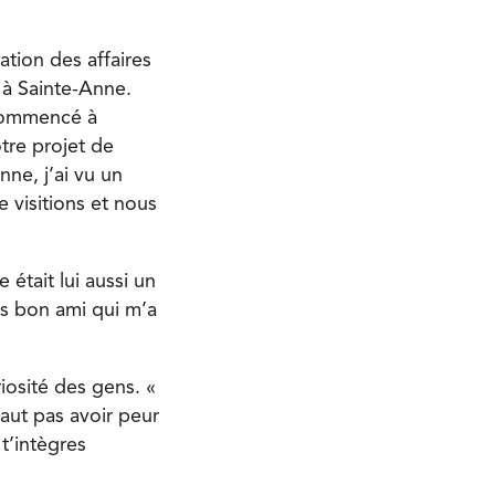
tion des affaires
 à Sainte-Anne.
 commencé à
otre projet de
nne, j’ai vu un
e visitions et nous
 était lui aussi un
ès bon ami qui m’a
riosité des gens. «
faut pas avoir peur
 t’intègres