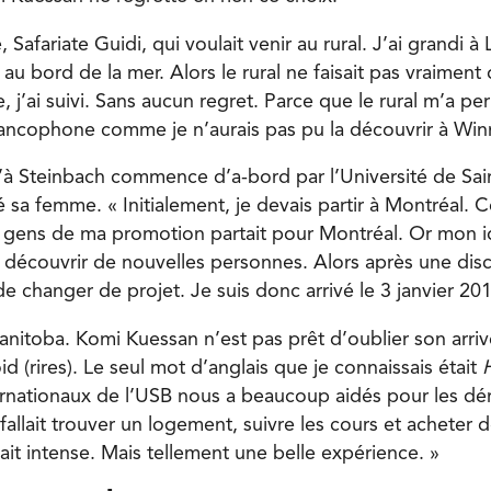
Safariate Guidi, qui voulait venir au rural. J’ai grandi à 
 au bord de la mer. Alors le rural ne faisait pas vraimen
 j’ai suivi. Sans aucun regret. Parce que le rural m’a pe
ancophone comme je n’aurais pas pu la découvrir à Win
à Steinbach commence d’a-bord par l’Université de Sai
ré sa femme. « Initialement, je devais partir à Montréal.
 gens de ma promotion partait pour Montréal. Or mon id
de découvrir de nouvelles personnes. Alors après une di
de changer de projet. Je suis donc arrivé le 3 janvier 20
anitoba. Komi Kuessan n’est pas prêt d’oublier son arrivée
oid (rires). Le seul mot d’anglais que je connaissais était
ernationaux de l’USB nous a beaucoup aidés pour les dé
fallait trouver un logement, suivre les cours et acheter
tait intense. Mais tellement une belle expérience. »