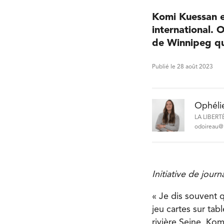
Komi Kuessan e
international. O
de Winnipeg qui
Publié le 28 août 2023
Ophéli
LA LIBERT
odoireau@l
Initiative de jour
« Je dis souvent q
jeu cartes sur tab
rivière Seine, Kom