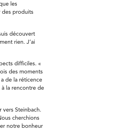
que les
r des produits
suis découvert
ment rien. J’ai
cts difficiles. «
arfois des moments
a de la réticence
r à la rencontre de
r vers Steinbach.
Nous cherchions
ver notre bonheur