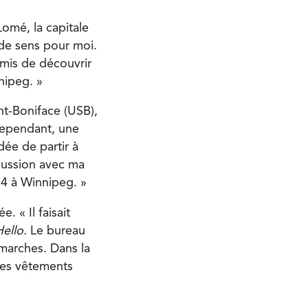
Lomé, la capitale
t de sens pour moi.
rmis de découvrir
nipeg. »
nt-Boniface (USB),
 Cependant, une
ée de partir à
scussion avec ma
14 à Winnipeg. »
. « Il faisait
Hello.
Le bureau
marches. Dans la
 des vêtements