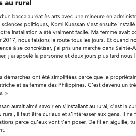
 au rural
’un baccalauréat ès arts avec une mineure en administra
sciences politiques, Komi Kuessan s’est ensuite installé
tre installation a été vraiment facile. Ma femme avait
ier 2017, nous faisions la route tous les jours. Et quand n
encé à se concrétiser, j’ai pris une marche dans Sainte-A
r, j’ai appelé la personne et deux jours plus tard nous l
s démarches ont été simplifiées parce que le propriétaire
utriche et sa femme des Philippines. C’est devenu un tr
e. »
n aurait aimé savoir en s’installant au rural, c’est la cu
rural, il faut être curieux et s’intéresser aux gens. Il ne 
ions parce qu’eux vont t’en poser. De fil en aiguille, tu
nt.