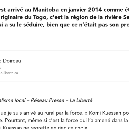
st arrivé au Manitoba en janvier 2014 comme é
riginaire du Togo, c’est la région de la rivière S
 a su le séduire, bien que ce n’était pas son pr
e Doireau
É
a-liberte.ca
nalisme local – Réseau.Presse – La Liberté
ue je suis arrivé au rural par la force. » Komi Kuessan p
le. Pourtant, même si c’est la force qui l’a amené dans la
i Kuessan ne regrette en rien ce choix.