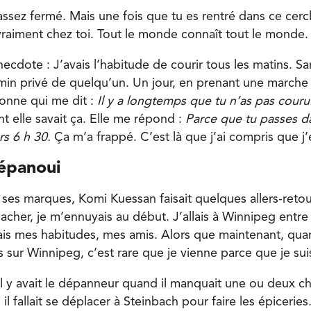
assez fermé. Mais une fois que tu es rentré dans ce cerc
st vraiment chez toi. Tout le monde connaît tout le monde.
cdote : J’avais l’habitude de courir tous les matins. Sans
emin privé de quelqu’un. Un jour, en prenant une march
sonne qui me dit :
Il y a longtemps que tu n’as pas couru
elle savait ça. Elle me répond :
Parce que tu passes 
rs 6 h 30.
Ça m’a frappé. C’est là que j’ai compris que j’é
épanoui
ses marques, Komi Kuessan faisait quelques allers-retou
cacher, je m’ennuyais au début. J’allais à Winnipeg entre 
ais mes habitudes, mes amis. Alors que maintenant, qu
 sur Winnipeg, c’est rare que je vienne parce que je sui
il y avait le dépanneur quand il manquait une ou deux c
il fallait se déplacer à Steinbach pour faire les épiceries