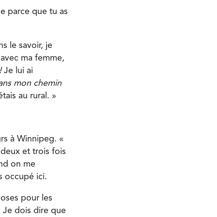
le parce que tu as
 le savoir, je
e avec ma femme,
!
Je lui ai
dans mon chemin
tais au rural. »
rs à Winnipeg. «
deux et trois fois
and on me
s occupé ici.
hoses pour les
. Je dois dire que