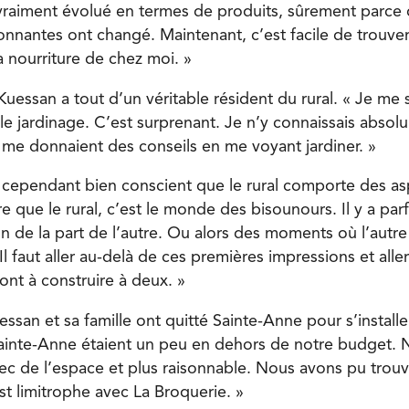
vraiment évolué en termes de produits, sûrement parce 
onnantes ont changé. Maintenant, c’est facile de trouve
a nourriture de chez moi. »
uessan a tout d’un véritable résident du rural. « Je me 
e jardinage. C’est surprenant. Je n’y connaissais absolu
s me donnaient des conseils en me voyant jardiner. »
cependant bien conscient que le rural comporte des aspe
re que le rural, c’est le monde des bisounours. Il y a p
 de la part de l’autre. Ou alors des moments où l’autre 
 Il faut aller au-delà de ces premières impressions et alle
pont à construire à deux. »
san et sa famille ont quitté Sainte-Anne pour s’installe
ainte-Anne étaient un peu en dehors de notre budget. 
c de l’espace et plus raisonnable. Nous avons pu trou
st limitrophe avec La Broquerie. »