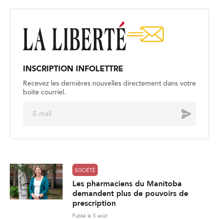
INSCRIPTION INFOLETTRE
Recevez les dernières nouvelles directement dans votre
boite courriel.
E
Envoyer
m
a
i
l
*
SOCIÉTÉ
Les pharmaciens du Manitoba
demandent plus de pouvoirs de
prescription
Publié le 5 août