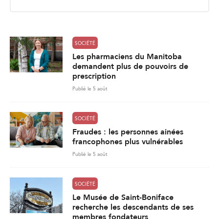
i
l
*
SOCIÉTÉ
Les pharmaciens du Manitoba
demandent plus de pouvoirs de
prescription
Publié le 5 août
SOCIÉTÉ
Fraudes : les personnes ainées
francophones plus vulnérables
Publié le 5 août
SOCIÉTÉ
Le Musée de Saint-Boniface
recherche les descendants de ses
membres fondateurs