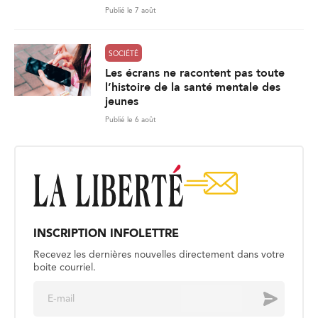
Publié le 7 août
SOCIÉTÉ
Les écrans ne racontent pas toute
l’histoire de la santé mentale des
jeunes
Publié le 6 août
INSCRIPTION INFOLETTRE
Recevez les dernières nouvelles directement dans votre
boite courriel.
E
Envoyer
m
a