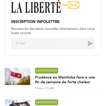
INSCRIPTION INFOLETTRE
Recevez les dernières nouvelles directement dans votre
boite courriel.
E
Envoyer
m
a
i
l
*
ENVIRONNEMENT
Prudence au Manitoba face à une
fin de semaine de forte chaleur
Publié le 10 juillet
ENVIRONNEMENT