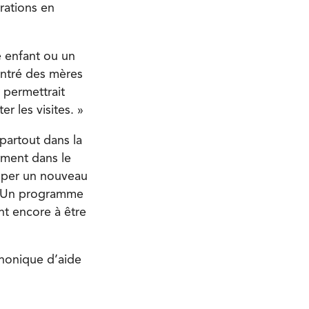
rations en
e enfant ou un
contré des mères
 permettrait
r les visites. »
partout dans la
tement dans le
pper un nouveau
» Un programme
ent encore à être
phonique d’aide