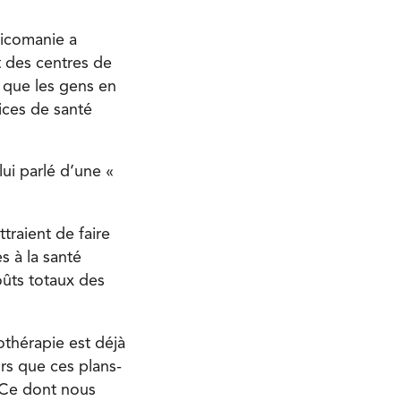
xicomanie a
 des centres de
 que les gens en
ices de santé
lui parlé d’une «
traient de faire
s à la santé
oûts totaux des
othérapie est déjà
rs que ces plans-
 Ce dont nous