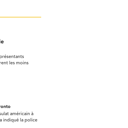
le
eprésentants
rent les moins
ronto
sulat américain à
 a indiqué la police