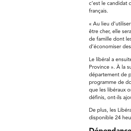
c’est le candidat
français.
« Au lieu d’utilis
être cher, elle se
de famille dont l
d’économiser des c
Le libéral a ensu
Province ». À la s
département de p
programme de doc
que les libéraux o
définis, ont-ils a
De plus, les Libé
disponible 24 heur