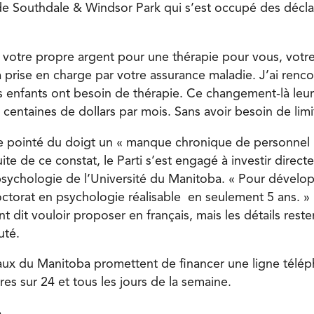
 de Southdale & Windsor Park qui s’est occupé des décla
er votre propre argent pour une thérapie pour vous, votr
ra prise en charge par votre assurance maladie. J’ai ren
es enfants ont besoin de thérapie. Ce changement-là leur
entaines de dollars par mois. Sans avoir besoin de limite
ite pointé du doigt un « manque chronique de personnel 
uite de ce constat, le Parti s’est engagé à investir direc
sychologie de l’Université du Manitoba. « Pour dévelo
torat en psychologie réalisable en seulement 5 ans. 
nt dit vouloir proposer en français, mais les détails rest
jouté.
raux du Manitoba promettent de financer une ligne télé
es sur 24 et tous les jours de la semaine.