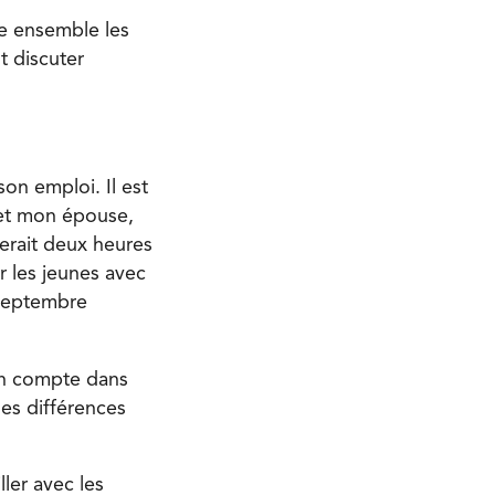
re ensemble les
t discuter
on emploi. Il est
 et mon épouse,
lerait deux heures
r les jeunes avec
 septembre
on compte dans
des différences
ller avec les