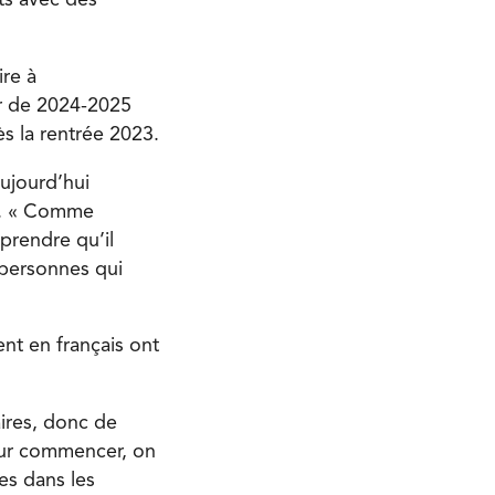
ts avec des
ire à
tir de 2024-2025
s la rentrée 2023.
aujourd’hui
ts. « Comme
pprendre qu’il
 personnes qui
ent en français ont
ires, donc de
Pour commencer, on
es dans les