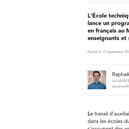
L’École techniq
lance un progra
en français au 
enseignants et 
Publié le 11 septembre 2
Raphaë
LA LIBERT
rboutroy@l
L
e travail d’auxil
dans les écoles du