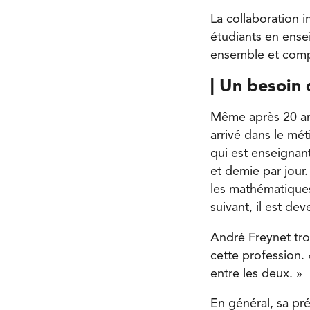
La collaboration i
étudiants en ensei
ensemble et compr
|
Un besoin 
Même après 20 ans
arrivé dans le mé
qui est enseignant
et demie par jour.
les mathématiques
suivant, il est dev
André Freynet tro
cette profession. 
entre les deux. »
En général, sa préf