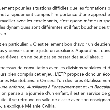
ement pour les situations difficiles que les formations 
ynet a rapidement compris l’im-portance d’une approche c
travailler avec les enseignants, c’est quand même un sp
 les dynamiques sont différentes et il faut boucher des t
s. »
fait en particulier. « C’est tellement bon d’avoir un deuxi
 pas y penser comme juste un auxiliaire. Aujourd’hui, dans
es élèves, on ne peut pas se passer des auxiliaires. »
rocessus de consultation avec les divisions scolaires et
ailleurs bien compris cet enjeu. L’ETP propose donc un é
eunes Manitobains. « On sera l’un des rares établissemen
eune enfance, Auxiliaires à l’enseignement
et
un Baccala
on pense à la journée d’un enfant, il est en service de 
uite, il se retrouve en salle de classe avec son enseigna
 », a expliqué Mélanie Cwikla.