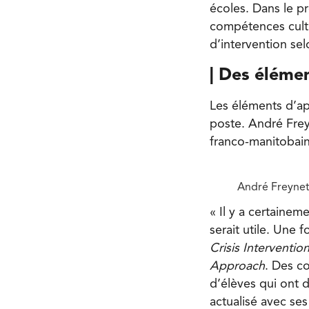
écoles. Dans le pr
compétences cult
d’intervention sel
|
Des élémen
Les éléments d’app
poste. André Freyne
franco-manitobaine
André Freynet 
« Il y a certaine
serait utile. Une f
Crisis Interventio
Approach
. Des c
d’élèves qui ont d
actualisé avec se