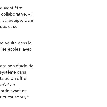
peuvent être
ollaborative. « Il
ort d’équipe. Dans
rous et se
ème adulte dans la
 les écoles, avec
 dans son étude de
cosystème dans
ts où on offre
uréat en
garde avant et
nt et est appuyé