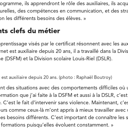
ogramme, ils apprendront le rôle des auxiliaires, ils acq
urelles, des compétences en communication, et des str
on les différents besoins des élèves. »
ts clefs du métier
rentissage visés par le certificat résonnent avec les auxi
t est auxiliaire depuis 20 ans, il a travaillé dans la Divi
 (DSFM) et la Division scolaire Louis-Riel (DSLR).
est auxiliaire depuis 20 ans. (photo : Raphaël Boutroy)
ment des situations avec des comportements difficiles où
ormation que j’ai faite à la DSFM et aussi à la DSLR, c’est
n
. C’est le fait d’intervenir sans violence. Maintenant, c’e
ours comme ceux-là m’ont appris à mieux travailler avec 
es besoins différents. C’est important de connaître les s
s formations puisqu’elles évoluent constamment. »