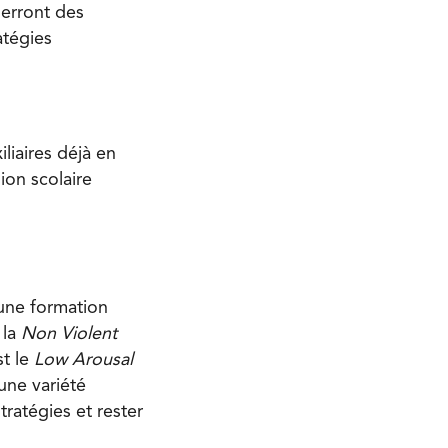
uerront des
atégies
liaires déjà en
sion scolaire
 une formation
 la
Non Violent
st le
Low Arousal
une variété
tratégies et rester