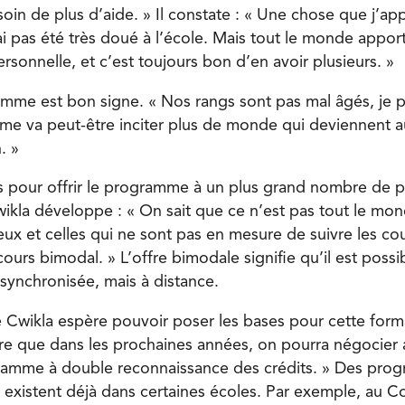
oin de plus d’aide. » Il constate : « Une chose que j’ap
ai pas été très doué à l’école. Mais tout le monde apport
sonnelle, et c’est toujours bon d’en avoir plusieurs. »
ramme est bon signe. « Nos rangs sont pas mal âgés, je
 va peut-être inciter plus de monde qui deviennent auxi
. »
 pour offrir le programme à un plus grand nombre de 
wikla développe : « On sait que ce n’est pas tout le mon
ux et celles qui ne sont pas en mesure de suivre les co
cours bimodal. » L’offre bimodale signifie qu’il est possi
synchronisée, mais à distance.
ie Cwikla espère pouvoir poser les bases pour cette form
e que dans les prochaines années, on pourra négocier a
gramme à double reconnaissance des crédits. » Des pr
xistent déjà dans certaines écoles. Par exemple, au Coll