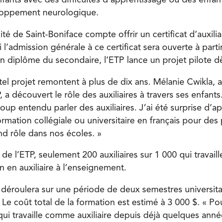
fants avec des difficultés d’apprentissage ou des enfan
loppement neurologique.
ité de Saint-Boniface compte offrir un certificat d’auxilia
 l’admission générale à ce certificat sera ouverte à par
n diplôme du secondaire, l’ETP lance un projet pilote dè
tel projet remontent à plus de dix ans. Mélanie Cwikla, 
P, a découvert le rôle des auxiliaires à travers ses enfan
up entendu parler des auxiliaires. J’ai été surprise d’a
rmation collégiale ou universitaire en français pour des
nd rôle dans nos écoles. »
e de l’ETP, seulement 200 auxiliaires sur 1 000 qui travaill
n en auxiliaire à l’enseignement.
éroulera sur une période de deux semestres universita
. Le coût total de la formation est estimé à 3 000 $. « 
qui travaille comme auxiliaire depuis déjà quelques anné