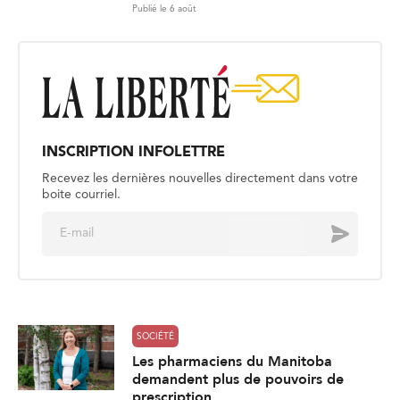
Publié le 6 août
INSCRIPTION INFOLETTRE
Recevez les dernières nouvelles directement dans votre
boite courriel.
E
Envoyer
m
a
i
l
*
SOCIÉTÉ
Les pharmaciens du Manitoba
demandent plus de pouvoirs de
prescription