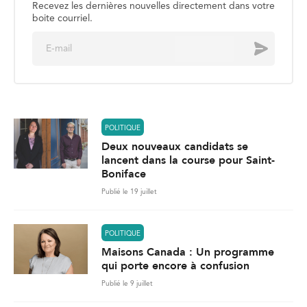
Recevez les dernières nouvelles directement dans votre
boite courriel.
E
Envoyer
m
a
i
l
*
POLITIQUE
Deux nouveaux candidats se
lancent dans la course pour Saint-
Boniface
Publié le 19 juillet
POLITIQUE
Maisons Canada : Un programme
qui porte encore à confusion
Publié le 9 juillet