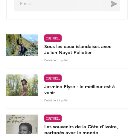
E
Envoyer
m
a
i
l
*
CULTUREL
Sous les eaux islandaises avec
Julien Nayet-Pelletier
Publié le 30 juillet
CULTUREL
Jasmine Elyse : le meilleur est à
venir
Publié le 27 juillet
CULTUREL
Les souvenirs de la Côte d’Ivoire,
partagés avec le monde