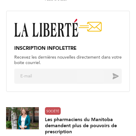
INSCRIPTION INFOLETTRE
Recevez les dernières nouvelles directement dans votre
boite courriel.
E
Envoyer
m
a
i
l
*
SOCIÉTÉ
Les pharmaciens du Manitoba
demandent plus de pouvoirs de
prescription