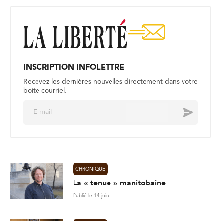
INSCRIPTION INFOLETTRE
Recevez les dernières nouvelles directement dans votre
boite courriel.
E
Envoyer
m
a
i
l
*
CHRONIQUE
La « tenue » manitobaine
Publié le 14 juin