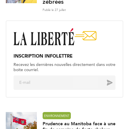
zébrées
Publié le 27 juillet
INSCRIPTION INFOLETTRE
Recevez les dernières nouvelles directement dans votre
boite courriel.
E
Envoyer
m
a
i
l
*
ENVIRONNEMENT
Prudence au Manitoba face à une