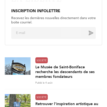
INSCRIPTION INFOLETTRE
Recevez les dernières nouvelles directement dans votre
boite courriel.
E
Envoyer
m
a
i
l
*
SOCIÉTÉ
Le Musée de Saint-Boniface
recherche les descendants de ses
membres fondateurs
Publié le 4 août
SOCIÉTÉ
Retrouver l’inspiration artistique au