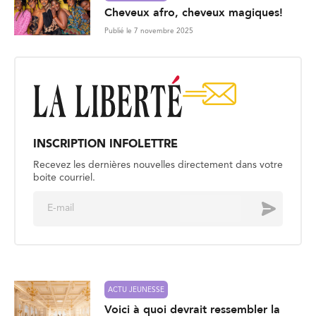
Cheveux afro, cheveux magiques!
Publié le 7 novembre 2025
INSCRIPTION INFOLETTRE
Recevez les dernières nouvelles directement dans votre
boite courriel.
E
Envoyer
m
a
i
l
*
ACTU JEUNESSE
Voici à quoi devrait ressembler la