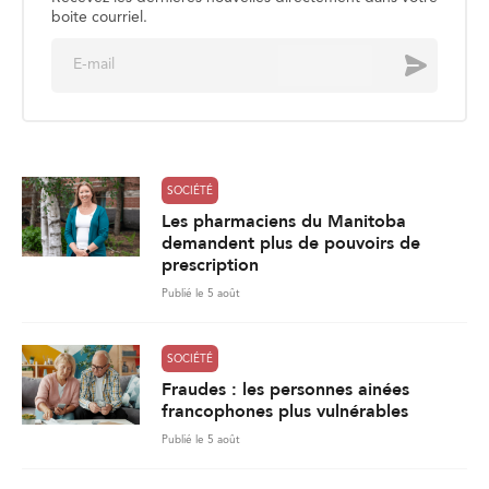
boite courriel.
E
Envoyer
m
a
i
l
*
SOCIÉTÉ
Les pharmaciens du Manitoba
demandent plus de pouvoirs de
prescription
Publié le 5 août
SOCIÉTÉ
Fraudes : les personnes ainées
francophones plus vulnérables
Publié le 5 août