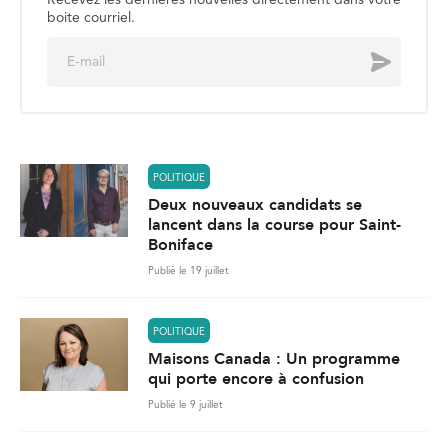
Recevez les dernières nouvelles directement dans votre
boite courriel.
E
Envoyer
m
a
i
l
*
POLITIQUE
Deux nouveaux candidats se
lancent dans la course pour Saint-
Boniface
Publié le 19 juillet
POLITIQUE
Maisons Canada : Un programme
qui porte encore à confusion
Publié le 9 juillet