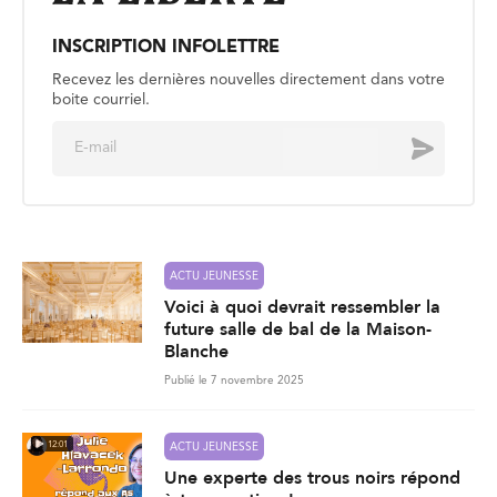
INSCRIPTION INFOLETTRE
Recevez les dernières nouvelles directement dans votre
boite courriel.
E
Envoyer
m
a
i
l
*
ACTU JEUNESSE
Voici à quoi devrait ressembler la
future salle de bal de la Maison-
Blanche
Publié le 7 novembre 2025
12:01
ACTU JEUNESSE
Une experte des trous noirs répond