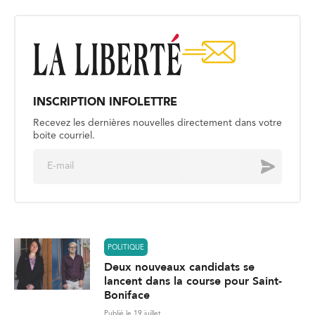
INSCRIPTION INFOLETTRE
Recevez les dernières nouvelles directement dans votre
boite courriel.
E
Envoyer
m
a
i
l
*
POLITIQUE
Deux nouveaux candidats se
lancent dans la course pour Saint-
Boniface
Publié le 19 juillet