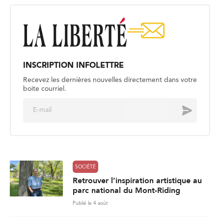
INSCRIPTION INFOLETTRE
Recevez les dernières nouvelles directement dans votre
boite courriel.
E
Envoyer
m
a
i
l
*
SOCIÉTÉ
Retrouver l’inspiration artistique au
parc national du Mont-Riding
Publié le 4 août