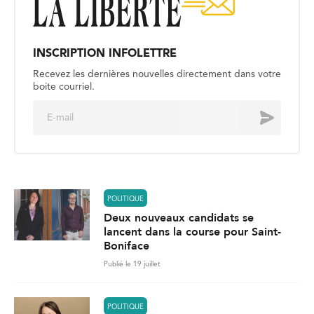
INSCRIPTION INFOLETTRE
Recevez les dernières nouvelles directement dans votre
boite courriel.
E
Envoyer
m
a
i
l
*
POLITIQUE
Deux nouveaux candidats se
lancent dans la course pour Saint-
Boniface
Publié le 19 juillet
POLITIQUE