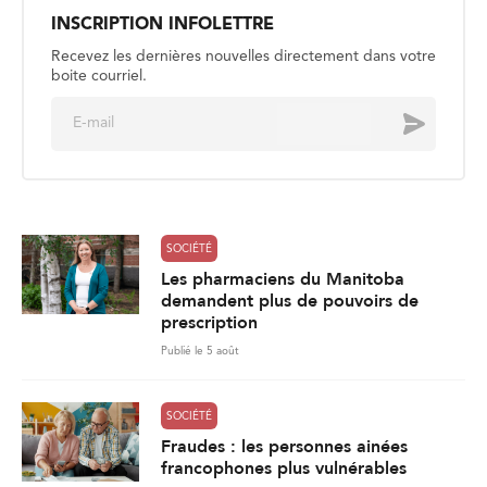
INSCRIPTION INFOLETTRE
Recevez les dernières nouvelles directement dans votre
boite courriel.
E
Envoyer
m
a
i
l
*
SOCIÉTÉ
Les pharmaciens du Manitoba
demandent plus de pouvoirs de
prescription
Publié le 5 août
SOCIÉTÉ
Fraudes : les personnes ainées
francophones plus vulnérables