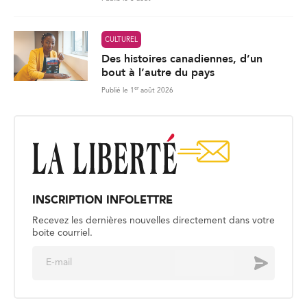
CULTUREL
Des histoires canadiennes, d’un
bout à l’autre du pays
er
Publié le 1
août 2026
INSCRIPTION INFOLETTRE
Recevez les dernières nouvelles directement dans votre
boite courriel.
E
Envoyer
m
a
i
l