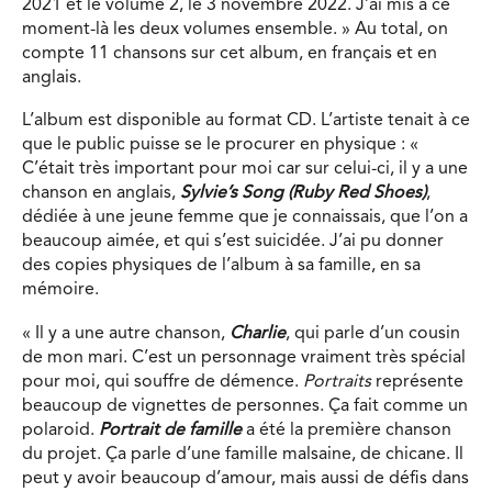
2021 et le volume 2, le 3 novembre 2022. J’ai mis à ce
moment-là les deux volumes ensemble. » Au total, on
compte 11 chansons sur cet album, en français et en
anglais.
L’album est disponible au format CD. L’artiste tenait à ce
que le public puisse se le procurer en physique : «
C’était très important pour moi car sur celui-ci, il y a une
chanson en anglais,
Sylvie’s Song (Ruby Red Shoes)
,
dédiée à une jeune femme que je connaissais, que l’on a
beaucoup aimée, et qui s’est suicidée. J’ai pu donner
des copies physiques de l’album à sa famille, en sa
mémoire.
« Il y a une autre chanson,
Charlie
, qui parle d’un cousin
de mon mari. C’est un personnage vraiment très spécial
pour moi, qui souffre de démence.
Portraits
représente
beaucoup de vignettes de personnes. Ça fait comme un
polaroid.
Portrait de famille
a été la première chanson
du projet. Ça parle d’une famille malsaine, de chicane. Il
peut y avoir beaucoup d’amour, mais aussi de défis dans