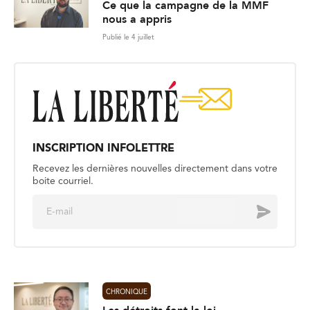
Ce que la campagne de la MMF
nous a appris
Publié le 4 juillet
INSCRIPTION INFOLETTRE
Recevez les dernières nouvelles directement dans votre
boite courriel.
E
Envoyer
m
a
i
l
*
CHRONIQUE