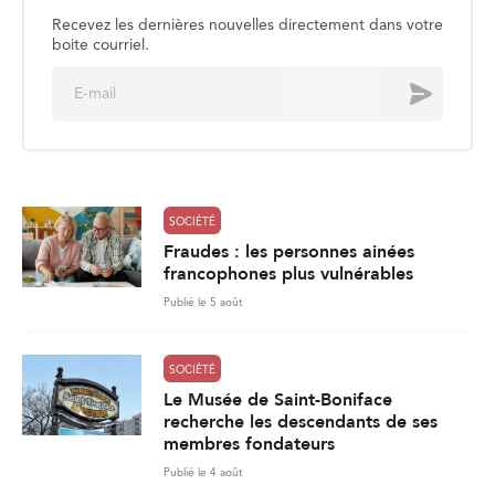
Recevez les dernières nouvelles directement dans votre
boite courriel.
E
Envoyer
m
a
i
l
*
SOCIÉTÉ
Fraudes : les personnes ainées
francophones plus vulnérables
Publié le 5 août
SOCIÉTÉ
Le Musée de Saint-Boniface
recherche les descendants de ses
membres fondateurs
Publié le 4 août