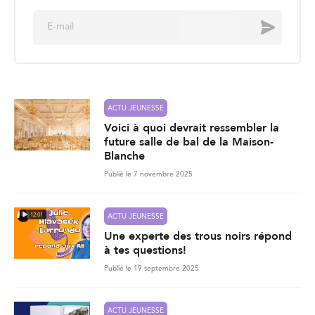
E
Envoyer
m
a
i
l
*
ACTU JEUNESSE
Voici à quoi devrait ressembler la
future salle de bal de la Maison-
Blanche
Publié le 7 novembre 2025
12:01
ACTU JEUNESSE
Une experte des trous noirs répond
à tes questions!
Publié le 19 septembre 2025
ACTU JEUNESSE