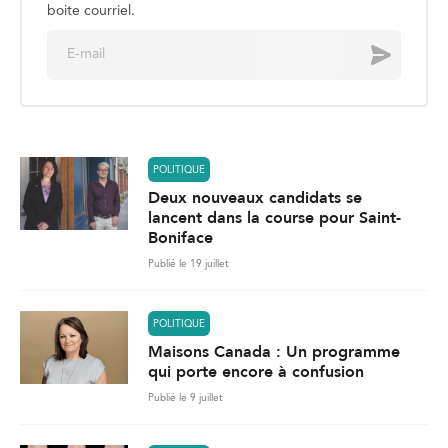
boite courriel.
E
Envoyer
m
a
i
l
*
POLITIQUE
Deux nouveaux candidats se
lancent dans la course pour Saint-
Boniface
Publié le 19 juillet
POLITIQUE
Maisons Canada : Un programme
qui porte encore à confusion
Publié le 9 juillet