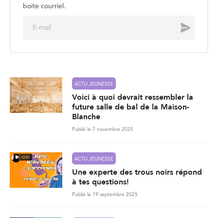
boite courriel.
E
Envoyer
m
a
i
l
*
ACTU JEUNESSE
Voici à quoi devrait ressembler la
future salle de bal de la Maison-
Blanche
Publié le 7 novembre 2025
12:01
ACTU JEUNESSE
Une experte des trous noirs répond
à tes questions!
Publié le 19 septembre 2025