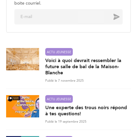
boite courriel.
E
Envoyer
m
a
i
l
*
ACTU JEUNESSE
Voici à quoi devrait ressembler la
future salle de bal de la Maison-
Blanche
Publié le 7 novembre 2025
12:01
ACTU JEUNESSE
Une experte des trous noirs répond
à tes questions!
Publié le 19 septembre 2025