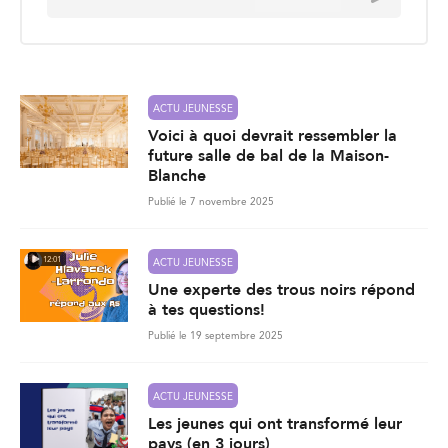
a
i
l
*
ACTU JEUNESSE
Voici à quoi devrait ressembler la
future salle de bal de la Maison-
Blanche
Publié le 7 novembre 2025
12:01
ACTU JEUNESSE
Une experte des trous noirs répond
à tes questions!
Publié le 19 septembre 2025
ACTU JEUNESSE
Les jeunes qui ont transformé leur
pays (en 3 jours)