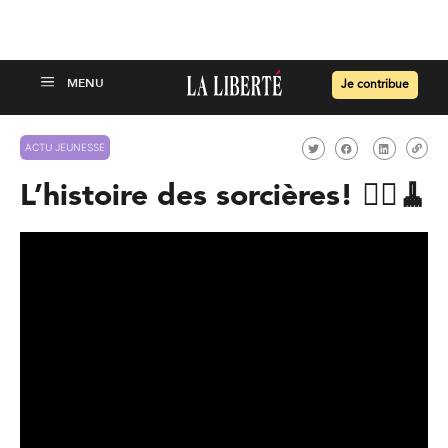
Je contribue
ACTU JEUNESSE
L’histoire des sorcières! 🧙‍♀️🧹