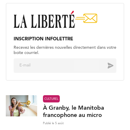
INSCRIPTION INFOLETTRE
Recevez les dernières nouvelles directement dans votre
boite courriel.
E
Envoyer
m
a
i
l
*
CULTUREL
À Granby, le Manitoba
francophone au micro
Publié le 5 août