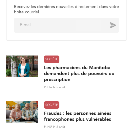
Recevez les dernières nouvelles directement dans votre
boite courriel.
E
Envoyer
m
a
i
l
*
SOCIÉTÉ
Les pharmaciens du Manitoba
demandent plus de pouvoirs de
prescription
Publié le 5 août
SOCIÉTÉ
Fraudes : les personnes ainées
francophones plus vulnérables
Publié le 5 août