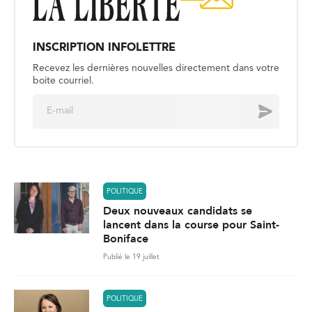
INSCRIPTION INFOLETTRE
Recevez les dernières nouvelles directement dans votre
boite courriel.
E
Envoyer
m
a
i
l
*
POLITIQUE
Deux nouveaux candidats se
lancent dans la course pour Saint-
Boniface
Publié le 19 juillet
POLITIQUE