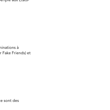
ériple aux États-
minations à
r Fake Friends) et
ce sont des