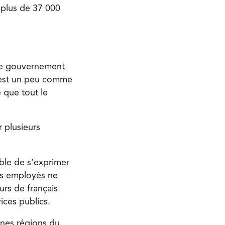
 plus de 37 000
 le gouvernement
C’est un peu comme
e que tout le
r plusieurs
able de s’exprimer
rs employés ne
rs de français
ces publics.
ines régions du