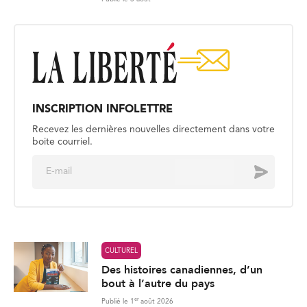
INSCRIPTION INFOLETTRE
Recevez les dernières nouvelles directement dans votre
boite courriel.
E
Envoyer
m
a
i
l
*
CULTUREL
Des histoires canadiennes, d’un
bout à l’autre du pays
er
Publié le 1
août 2026