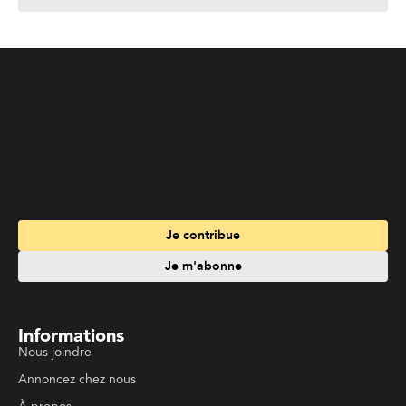
Je contribue
Je m'abonne
Informations
Nous joindre
Annoncez chez nous
À propos
Services
Travailler à La Liberté
Emplois en français