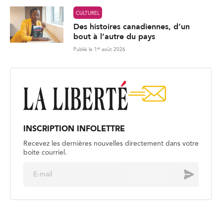
CULTUREL
Des histoires canadiennes, d’un
bout à l’autre du pays
er
Publié le 1
août 2026
INSCRIPTION INFOLETTRE
Recevez les dernières nouvelles directement dans votre
boite courriel.
E
Envoyer
m
a
i
l
*