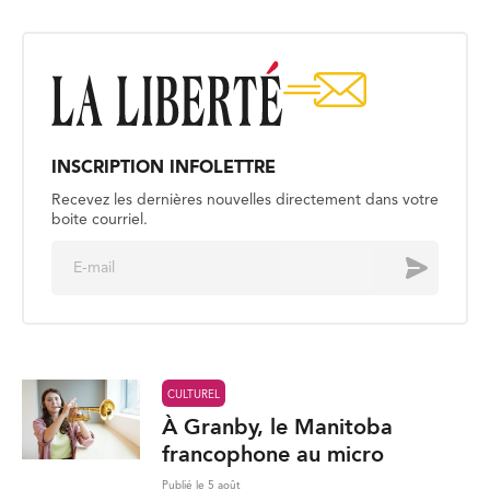
INSCRIPTION INFOLETTRE
Recevez les dernières nouvelles directement dans votre
boite courriel.
E
Envoyer
m
a
i
l
*
CULTUREL
À Granby, le Manitoba
francophone au micro
Publié le 5 août