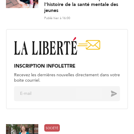
l’histoire de la santé mentale des
jeunes
Publié hier à 16:00
INSCRIPTION INFOLETTRE
Recevez les dernières nouvelles directement dans votre
boite courriel.
E
Envoyer
m
a
i
l
*
SOCIÉTÉ