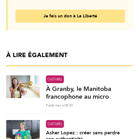
Je fais un don à La Liberté
À LIRE ÉGALEMENT
CULTUREL
À Granby, le Manitoba
francophone au micro
Publié hier à 08:30
CULTUREL
Asher Lopez : créer sans perdre
son authenticité