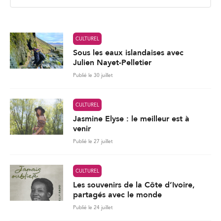
i
l
*
CULTUREL
Sous les eaux islandaises avec
Julien Nayet-Pelletier
Publié le 30 juillet
CULTUREL
Jasmine Elyse : le meilleur est à
venir
Publié le 27 juillet
CULTUREL
Les souvenirs de la Côte d’Ivoire,
partagés avec le monde
Publié le 24 juillet