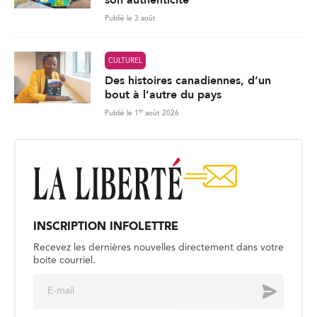
Publié le 3 août
CULTUREL
Des histoires canadiennes, d’un
bout à l’autre du pays
er
Publié le 1
août 2026
INSCRIPTION INFOLETTRE
Recevez les dernières nouvelles directement dans votre
boite courriel.
E
Envoyer
m
a