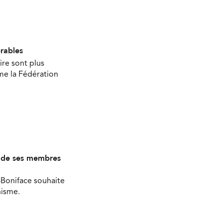
érables
ire sont plus
ime la Fédération
s de ses membres
-Boniface souhaite
nisme.