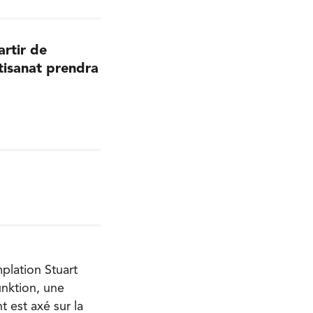
rtir de
tisanat prendra
mplation Stuart
unktion, une
 est axé sur la