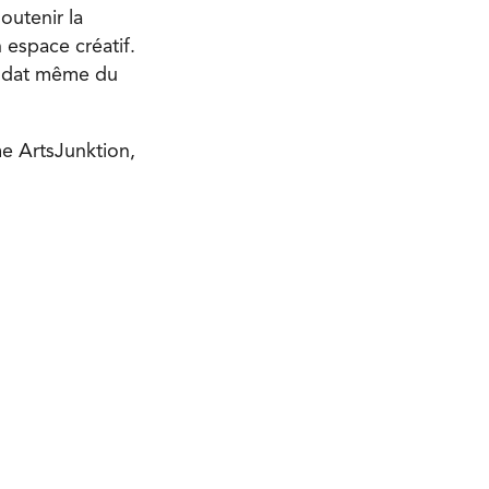
outenir la
 espace créatif.
mandat même du
me ArtsJunktion,