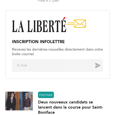
Publié le 21 juillet
INSCRIPTION INFOLETTRE
Recevez les dernières nouvelles directement dans votre
boite courriel.
E
Envoyer
m
a
i
l
*
POLITIQUE
Deux nouveaux candidats se
lancent dans la course pour Saint-
Boniface