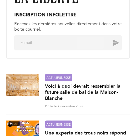
INSCRIPTION INFOLETTRE
Recevez les dernières nouvelles directement dans votre
boite courriel.
E
Envoyer
m
a
i
l
*
ACTU JEUNESSE
Voici à quoi devrait ressembler la
future salle de bal de la Maison-
Blanche
Publié le 7 novembre 2025
12:01
ACTU JEUNESSE
Une experte des trous noirs répond