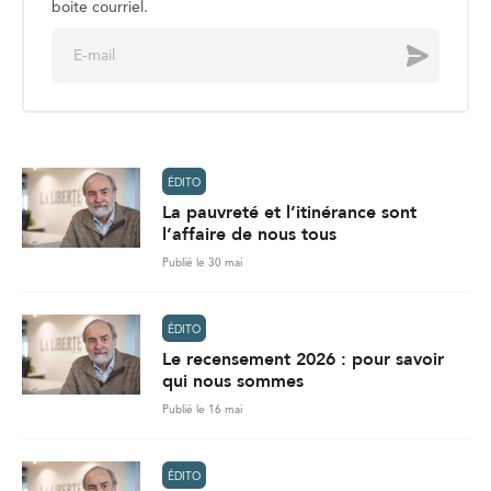
boite courriel.
E
Envoyer
m
a
i
l
*
ÉDITO
La pauvreté et l’itinérance sont
l’affaire de nous tous
Publié le 30 mai
ÉDITO
Le recensement 2026 : pour savoir
qui nous sommes
Publié le 16 mai
ÉDITO