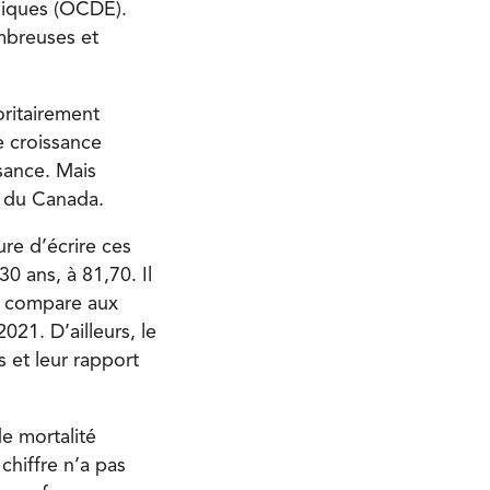
miques (OCDE).
ombreuses et
ritairement
e croissance
sance. Mais
e du Canada.
re d’écrire ces
0 ans, à 81,70. Il
la compare aux
21. D’ailleurs, le
s et leur rapport
de mortalité
chiffre n’a pas