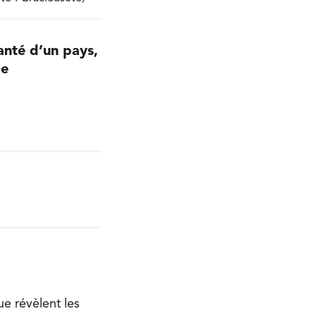
santé d’un pays,
de
ue révèlent les