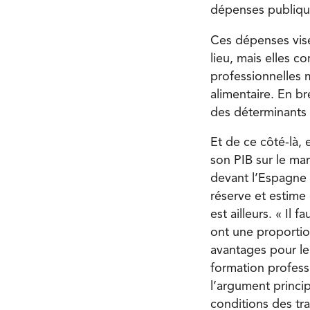
dépenses publique
Ces dépenses vise
lieu, mais elles 
professionnelles m
alimentaire. En br
des déterminants 
Et de ce côté-là, 
son PIB sur le ma
devant l’Espagne 
réserve et estime
est ailleurs. « Il 
ont une proportio
avantages pour leu
formation professi
l’argument princi
conditions des trav