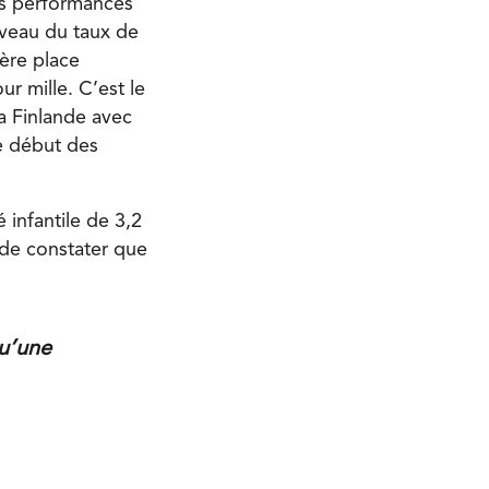
nos performances
iveau du taux de
ière place
r mille. C’est le
la Finlande avec
le début des
 infantile de 3,2
t de constater que
qu’une