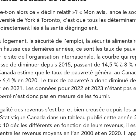
-on alors ce « déclin relatif »? « Mon avis, lance le so
versité de York à Toronto, c’est que tous les déterminan
t directement liés à la santé dégringolent.
du logement, la sécurité de l’emploi, la sécurité alimentai
 hausse ces dernières années, ce sont les taux de pauvre
 le site de l’organisation internationale, la courbe qui r
sse de diminuer depuis 2015, passant de 14,5 % à 8 %
 Canada estime que le taux de pauvreté général au Canada
e 6,4 % en 2020. Le taux de pauvreté a donc diminué d
r en 2021. Les données pour 2022 et 2023 n’étant pas 
berté
n’est donc pas en mesure de les fournir.
galité des revenus s’est bel et bien creusée depuis les 
tatistique Canada dans un tableau publié cette année 2
 10 déciles différents en fonction de leurs revenus, il es
ntre les revenus moyens en l’an 2000 et en 2020. Il app