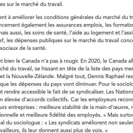
s sur le marché du travail.
nt à améliorer les conditions générales du marché du tr
concernent également les assurances emplois, les formati
ais aussi, les soins de santé, l’aide au logement et l’ass
ef, les dépenses publiques sur le marché du travail conc
sociaux de la santé.
et bien le Canada n’a pas à rougir. En 2020, le Canada al
rché du travail, se hissant en tête de la liste des pays
et la Nouvelle-Zélande. Malgré tout, Dennis Raphael rest
 que les dépenses du pays vont diminuer. Pour le sociolo
faut rendre accessible le fait de se syndicaliser. Les Natio
n élevée d’accords collectifs. Car les employeurs reconn
rs entreprises : meilleure stabilité de la main-d’œuvre, 
onnelle et meilleure fidélité des employés. » Mais surtout
pal du sociologue : « Les syndicats améliorent non seule
ailleurs, ils leur donnent aussi plus de voix. »