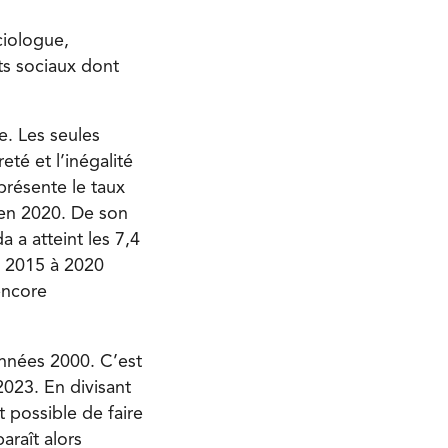
ciologue,
ts sociaux dont
re. Les seules
té et l’inégalité
eprésente le taux
 en 2020. De son
 a atteint les 7,4
e 2015 à 2020
encore
années 2000. C’est
023. En divisant
t possible de faire
araît alors