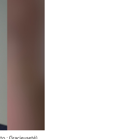
to : Gracieuseté)