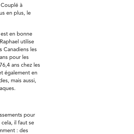
. Couplé à
us en plus, le
é est en bonne
Raphael utilise
s Canadiens les
ans pour les
76,4 ans chez les
met également en
des, mais aussi,
iaques.
tissements pour
ela, il faut se
amment : des