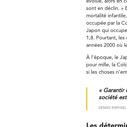
évolué, alors en 
sont en déclin. »
mortalité infantil
occupée par la Col
Japon qui occupe 
1,8. Pourtant, le
années 2000 où le
À l’époque, le Jap
pour mille, la Col
si les choses n’emp
« Garantir 
société es
DENNIS RAPHAEL
Les détermin