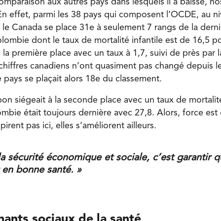
comparaison aux autres pays dans lesquels il a baissé, 
 En effet, parmi les 38 pays qui composent l’OCDE, au n
e, le Canada se place 31e à seulement 7 rangs de la dern
ombie dont le taux de mortalité infantile est de 16,5 pou
la première place avec un taux à 1,7, suivi de près par 
s chiffres canadiens n’ont quasiment pas changé depuis 
 pays se plaçait alors 18e du classement.
on siégeait à la seconde place avec un taux de mortalité
ombie était toujours dernière avec 27,8. Alors, force es
irent pas ici, elles s’améliorent ailleurs.
la sécurité économique et sociale, c’est garantir 
t en bonne santé. »
ants sociaux de la santé