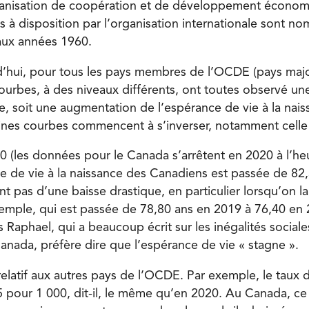
anisation de coopération et de développement écono
 à disposition par l’organisation internationale sont n
aux années 1960.
’hui, pour tous les pays membres de l’OCDE (pays majo
ourbes, à des niveaux différents, ont toutes observé un
e, soit une augmentation de l’espérance de vie à la nais
ines courbes commencent à s’inverser, notamment cell
0 (les données pour le Canada s’arrêtent en 2020 à l’heu
ce de vie à la naissance des Canadiens est passée de 82,3
nt pas d’une baisse drastique, en particulier lorsqu’on 
emple, qui est passée de 78,80 ans en 2019 à 76,40 en 20
Raphael, qui a beaucoup écrit sur les inégalités sociale
Canada, préfère dire que l’espérance de vie « stagne ».
relatif aux autres pays de l’OCDE. Par exemple, le taux 
,5 pour 1 000, dit-il, le même qu’en 2020. Au Canada, ce 