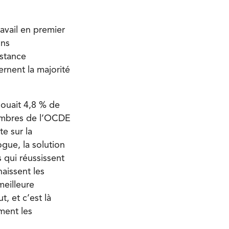
avail en premier
ons
istance
ernent la majorité
louait 4,8 % de
 membres de l’OCDE
e sur la
gue, la solution
ns qui réussissent
aissent les
meilleure
, et c’est là
ment les